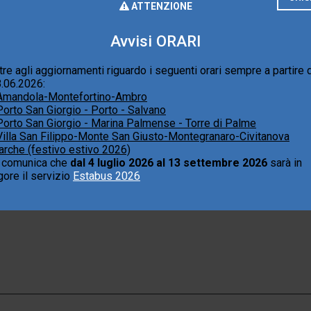
ATTENZIONE
Avvisi ORARI
tre agli aggiornamenti riguardo i seguenti orari sempre a partire 
.06.2026:
Amandola-Montefortino-Ambro
isto di un autobus usato di proprietà della Steat S.p.A. >>
Porto San Giorgio - Porto - Salvano
Porto San Giorgio - Marina Palmense - Torre di Palme
Villa San Filippo-Monte San Giusto-Montegranaro-Civitanova
rche (festivo estivo 2026)
 comunica che
dal 4 luglio 2026 al 13 settembre 2026
sarà in
gore il servizio
Estabus 2026