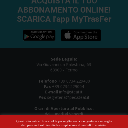
ACQUISTA IL TUO
ABBONAMENTO ONLINE!
SCARICA l'app MyTrasFer
Sede Legale:
Via Giovanni da Palestrina, 63
63900 - Fermo
Telefono
+39 0734.229400
Fax
+39 0734.229004
E-mail
info@steat.it
Pec
segreteria@pec.steat.it
Orari di Apertura al Pubblico:
dal Lunedì al Venerdì
08:15-12:30 | 15:15- 18:00
Questo sito web utilizza cookie per migliorare la navigazione e raccoglie
dati personali solo tramite la compilazione di moduli di contatto.