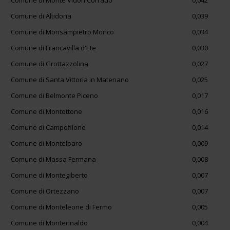
Comune di Monte Vidon Corrado
0,042
Comune di Altidona
0,039
Comune di Monsampietro Morico
0,034
Comune di Francavilla d'Ete
0,030
Comune di Grottazzolina
0,027
Comune di Santa Vittoria in Matenano
0,025
Comune di Belmonte Piceno
0,017
Comune di Montottone
0,016
Comune di Campofilone
0,014
Comune di Montelparo
0,009
Comune di Massa Fermana
0,008
Comune di Montegiberto
0,007
Comune di Ortezzano
0,007
Comune di Monteleone di Fermo
0,005
Comune di Monterinaldo
0,004