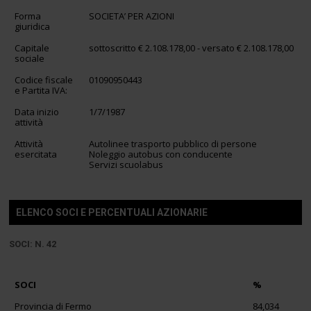
Forma
SOCIETA’ PER AZIONI
giuridica
Capitale
sottoscritto € 2.108.178,00 - versato € 2.108.178,00
sociale
Codice fiscale
01090950443
e Partita IVA:
Data inizio
1/7/1987
attività
Attività
Autolinee trasporto pubblico di persone
esercitata
Noleggio autobus con conducente
Servizi scuolabus
ELENCO SOCI E PERCENTUALI AZIONARIE
SOCI: N. 42
SOCI
%
Provincia di Fermo
84,034