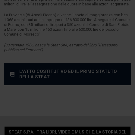
milioni di lire, e l’assegnazione delle quote in base alle azioni acquistate.
La Provincia (di Ascoli Piceno) divenne il socio di maggioranza con ben
1.368 azioni, pari ad un impegno di 136.800.000 lire. A seguire, il Comune
di Fermo, con 35 milioni di lire pari a 350 azioni, il Comune di Sant’Elpidio
a Mare, con 15 milioni e 150 azioni fino alle 600.000 lire del piccolo
Comune di Moresco”.
(30 gennaio 1986: nasce la Steat SpA, estratto dal libro “Il trasporto
pubblico nel Fermano”)
L’ATTO COSTITUTIVO ED IL PRIMO STATUTO
DELLA STEAT
STEAT S.P.A.: TRA LIBRI, VIDEO E MUSICHE. LA STORIA DEL