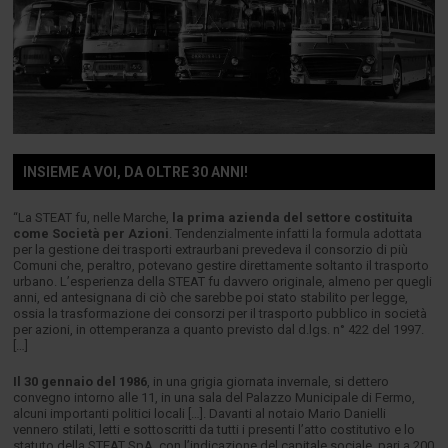
INSIEME A VOI, DA OLTRE 30 ANNI!
“La STEAT fu, nelle Marche,
la prima azienda del settore costituita
come Società per Azioni
. Tendenzialmente infatti la formula adottata
per la gestione dei trasporti extraurbani prevedeva il consorzio di più
Comuni che, peraltro, potevano gestire direttamente soltanto il trasporto
urbano. L’esperienza della STEAT fu davvero originale, almeno per quegli
anni, ed antesignana di ciò che sarebbe poi stato stabilito per legge,
ossia la trasformazione dei consorzi per il trasporto pubblico in società
per azioni, in ottemperanza a quanto previsto dal d.lgs. n° 422 del 1997.
[…]
Il 30 gennaio del 1986
, in una grigia giornata invernale, si dettero
convegno intorno alle 11, in una sala del Palazzo Municipale di Fermo,
alcuni importanti politici locali […]. Davanti al notaio Mario Danielli
vennero stilati, letti e sottoscritti da tutti i presenti l’atto costitutivo e lo
statuto della STEAT SpA, con l’indicazione del capitale sociale, pari a 200