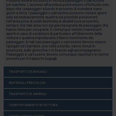
Possono essere introdotti in vettura passeggini o carrozzine
per bambini. L’accesso all’autobus potrà essere effettuato solo
dopo che i passeggeri a bordo in procinto di scendere siano
giunti a terra. I passeggini o carrozzine possono restare aperti
solo ed esclusivamente qualora sia possibile posizionarli
nell’area priva di sedili destinata ai disabili (ove presente),
sempre che tale area non sia già impegnata da passeggeri che
hanno titolo per occuparla. È comunque vietato mantenerli
aperti in caso di condizioni di particolare affollamento della
vettura e qualora impediscano il libero movimento dei
passeggeri. In tali casi passeggini o carrozzine devono essere
ripiegati ed i bambini, una volta a bordo, vanno tenuti in
sicurezza, sulle ginocchia o in braccio agli accompagnatori.
Passeggini e carrozzine devono comunque rispettare le norme
previste per il trasporto bagagli.
TRASPORTO DI BAGAGLI
MATERIALI PERICOLOSI
TRASPORTO DI ANIMALI
COMPORTAMENTO IN VETTURA