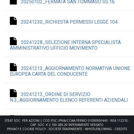
20250102_FERMATA SAN TOMMASO SS.16
20241230_RICHIESTA PERMESSI LEGGE 104
20241228_SELEZIONE INTERNA SPECIALISTA
AMMINISTRATIVO UFFICIO MOVIMENTO
20241213_AGGIORNAMENTO NORMATIVA UNIONE
EUROPEA CARTA DEL CONDUCENTE
20241213_ORDINE DI SERVIZIO
N.3_AGGIORNAMENTO ELENCO REFERENTI AZIENDALI
20241212_DISPONIBILITÀ SERVIZI NOLEGGIO E
STEAT SOC. PER AZIONI | COD FISC./PIVA/CCIAA FERMO 01090950443 - REA 112210 -
CAP. SOC. € 2.100.289,20 INTERAMENTE VERSATO
LINEA ROMA
PRIVACY E COOKIE POLICY
-
SOCIETÀ TRASPARENTE
-
WHISTLEBLOWING
-
CREDITS